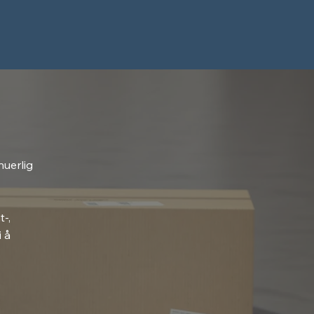
nuerlig
-,
i å