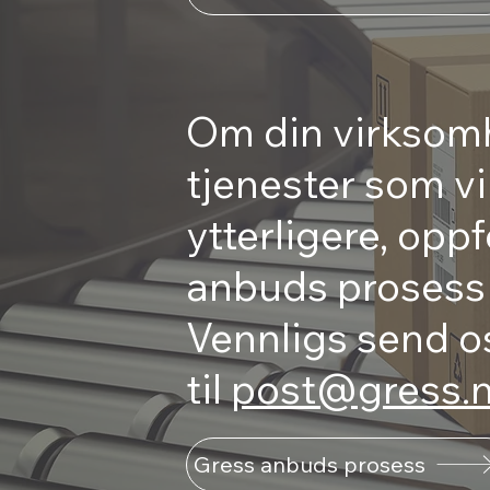
Om din virksomh
tjenester som vi
ytterligere, oppf
anbuds prosess f
Vennligs send o
til
post@gress.
Gress anbuds prosess