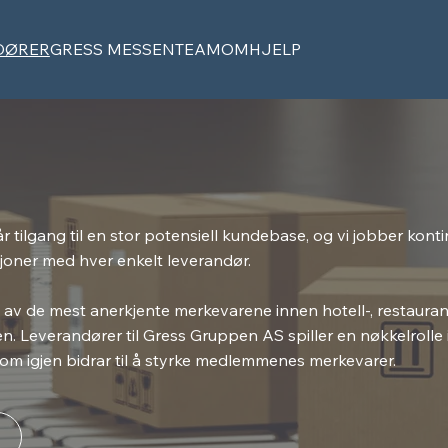
DØRER
GRESS MESSEN
TEAM
OM
HJELP
 tilgang til en stor potensiell kundebase, og vi jobber konti
sjoner med hver enkelt leverandør.
v de mest anerkjente merkevarene innen hotell-, restaurant
en. Leverandører til Gress Gruppen AS spiller en nøkkelrolle 
om igjen bidrar til å styrke medlemmenes merkevarer.