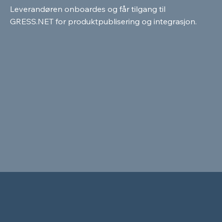
Leverandøren onboardes og får tilgang til
GRESS.NET for produktpublisering og integrasjon.