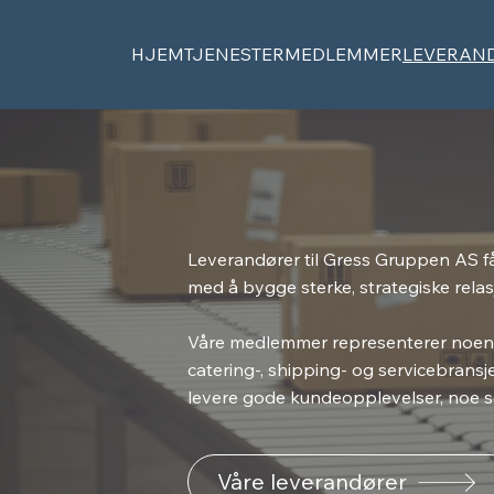
HJEM
TJENESTER
MEDLEMMER
LEVERAN
Leverandører til Gress Gruppen AS får
med å bygge sterke, strategiske rela
Våre medlemmer representerer noen a
catering-, shipping- og servicebransj
levere gode kundeopplevelser, noe s
Våre leverandører