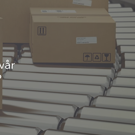
 vår
?