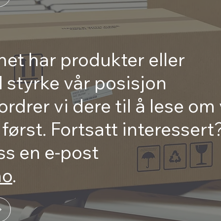
et har produkter eller
l styrke vår posisjon
ordrer vi dere til å lese om
ørst. Fortsatt interessert
ss en e-post
no
.​