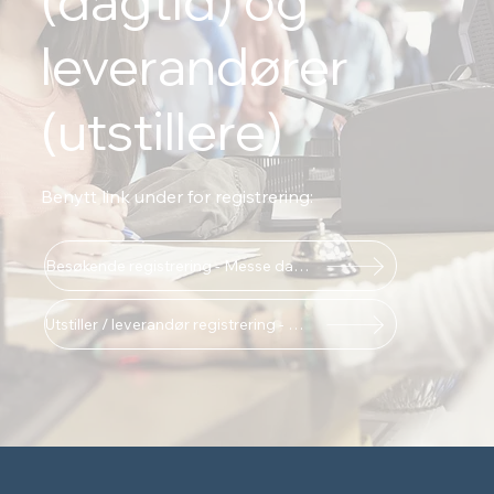
(dagtid) og
leverandører
(utstillere)
Benytt link under for registrering:
Besøkende registrering - Messe dagtid
Utstiller / leverandør registrering - Messe