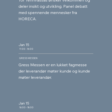
Tor Tennvassås ønsker velkommen og
deler insikt og utvikling. Panel debatt
med spennende mennesker fra
HORECA.
Jan 15
11:00 - 16:00
GRESS MESSEN
Gress Messen er en lukket fagmesse
der leverandør møter kunde og kunde
møter leverandør.
Jan 15
16:00 - 18:00