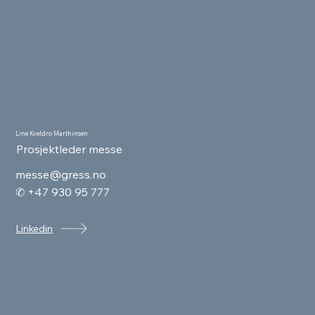
Line Kveldro Marthinsen
Prosjektleder messe
messe@gress.no
✆ +47 930 95 777
Linkedin