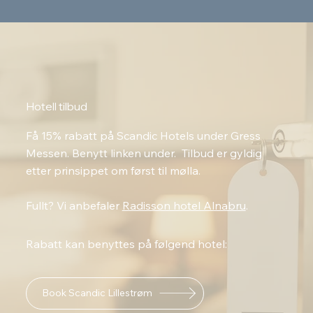
Hotell tilbud
Få 15% rabatt på Scandic Hotels under Gress
Messen. Benytt linken under. Tilbud er gyldig
etter prinsippet om først til mølla.
Fullt? Vi anbefaler
Radisson hotel Alnabru
.
Rabatt kan benyttes på følgend hotel:
Book Scandic Lillestrøm